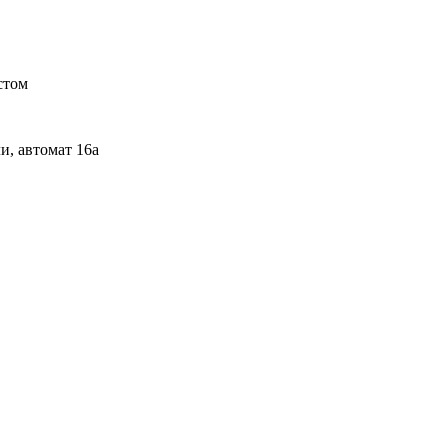
стом
и, автомат 16а