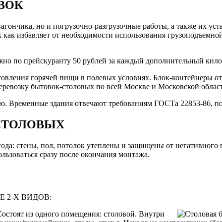
ВОК
вагончика, но и погрузочно-разгрузочные работы, а также их ус
 как избавляет от необходимости использования грузоподъемной 
ожно по прейскуранту 50 рублей за каждый дополнительный кило
готовления горячей пищи в полевых условиях. Блок-контейнеры 
еревозку бытовок-столовых по всей Москве и Московской обл
. Временные здания отвечают требованиям ГОСТа 22853-86, по
СТОЛОВЫХ
 года: стены, пол, потолок утеплены и защищены от негативног
ользоваться сразу после окончания монтажа.
 2-Х ВИДОВ:
остоят из одного помещения: столовой. Внутри