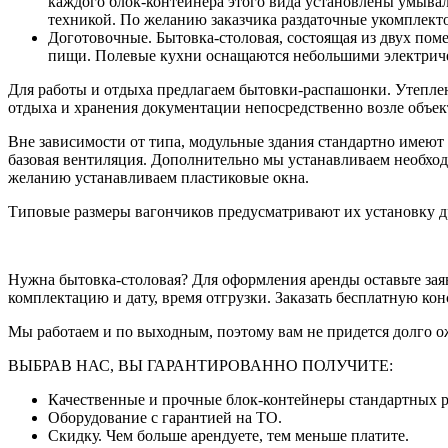
каждого блок-контейнера этого вида установлены умывал
техникой. По желанию заказчика раздаточные укомплек
Доготовочные. Бытовка-столовая, состоящая из двух пом
пищи. Полевые кухни оснащаются небольшими электрич
Для работы и отдыха предлагаем бытовки-распашонки. Утеплен
отдыха и хранения документации непосредственно возле объе
Вне зависимости от типа, модульные здания стандартно имеют
базовая вентиляция. Дополнительно мы устанавливаем необхо
желанию устанавливаем пластиковые окна.
Типовые размеры вагончиков предусматривают их установку д
Нужна бытовка-столовая? Для оформления аренды оставьте заявк
комплектацию и дату, время отгрузки. Заказать бесплатную ко
Мы работаем и по выходным, поэтому вам не придется долго о
ВЫБРАВ НАС, ВЫ ГАРАНТИРОВАННО ПОЛУЧИТЕ:
Качественные и прочные блок-контейнеры стандартных ра
Оборудование с гарантией на ТО.
Скидку. Чем больше арендуете, тем меньше платите.