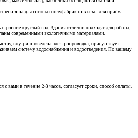
зовая, максимальная), вагончики оснащаются бытовой
трена зона для готовки полуфабрикатов и зал для приёма
строение круглый год. Здания отлично подходят для работы,
деланы современными экологичными материалами.
етру, внутри проведена электропроводка, присутствует
аживаем систему водоснабжения и водоотведения. По вашему
с вами в течение 2-3 часов, согласует сроки, способ оплаты,