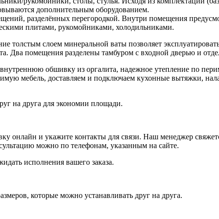
ьники/рукомойники, столы, стулья. Исходя из комплектации (ба
товываются дополнительным оборудованием.
ещений, разделённых перегородкой. Внутри помещения предусмо
ескими плитами, рукомойниками, холодильниками.
ие толстым слоем минеральной ваты позволяет эксплуатировать 
кта. Два помещения разделены тамбуром с входной дверью и от
 внутреннюю обшивку из оргалита, надежное утепление по перим
димую мебель, доставляем и подключаем кухонные вытяжки, нал
руг на друга для экономии площади.
у онлайн и укажите контакты для связи. Наш менеджер свяжется 
нсультацию можно по телефонам, указанным на сайте.
жидать исполнения вашего заказа.
змеров, которые можно устанавливать друг на друга.