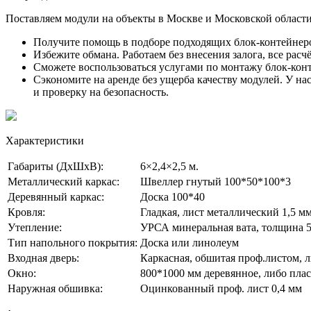
Поставляем модули на объекты в Москве и Московской области
Получите помощь в подборе подходящих блок-контейнеро
Избежите обмана. Работаем без внесения залога, все рас
Сможете воспользоваться услугами по монтажу блок-кон
Сэкономите на аренде без ущерба качеству модулей. У н
и проверку на безопасность.
Характеристики
Габариты (ДхШхВ):
6×2,4×2,5 м.
Металлический каркас:
Швеллер гнутый 100*50*100*3
Деревянный каркас:
Доска 100*40
Кровля:
Гладкая, лист металлический 1,5 мм
Утепление:
УРСА минеральная вата, толщина 
Тип напольного покрытия:
Доска или линолеум
Входная дверь:
Каркасная, обшитая проф.листом, 
Окно:
800*1000 мм деревянное, либо плас
Наружная обшивка:
Оцинкованный проф. лист 0,4 мм