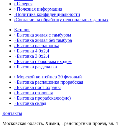
› Галерея
› Полезная информация
›Политика конфиденциальности
›Согласие на обработку персональных данных
Каталог
› Бытовка жилая с тамбуром
› Бытовка жилая без тамбура
› Бытовка распашонка
› Бытовка 4,0x2,4
› Бытовка 3,0x2,4
› Бытовка с боковым входом
› Бытовка раздевалка
› Морской контейнер 20 футовый
› Бытовка распашонка прорабская
› Бытовка пост-охраны
› Бытовка столовая
› Бытовка прорабская(офис)
› Бытовка склад
Контакты
Московская область, Химки, Транспортный проезд, вл. 4